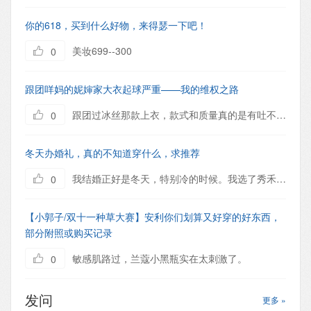
你的618，买到什么好物，来得瑟一下吧！
美妆699--300
0
跟团咩妈的妮婶家大衣起球严重——我的维权之路
跟团过冰丝那款上衣，款式和质量真的是有吐不完的槽。
0
冬天办婚礼，真的不知道穿什么，求推荐
我结婚正好是冬天，特别冷的时候。我选了秀禾服出嫁，里面可以穿打底的衣服，也不显臃肿。然后婚纱就穿仪式上，冷就冷吧。敬酒就换了红色的敬酒服，外面穿兔毛的外套。这样子就不显得太单调。
0
【小郭子/双十一种草大赛】安利你们划算又好穿的好东西，
部分附照或购买记录
敏感肌路过，兰蔻小黑瓶实在太刺激了。
0
发问
更多 »