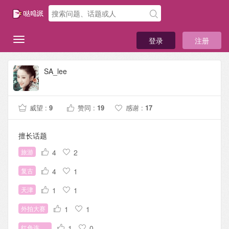
登录
注册
SA_lee
威望 :
9
赞同 :
19
感谢 :
17
擅长话题
旅游
4
2
复古
4
1
天津
1
1
外拍大赛
1
1
红色连衣裙
1
0