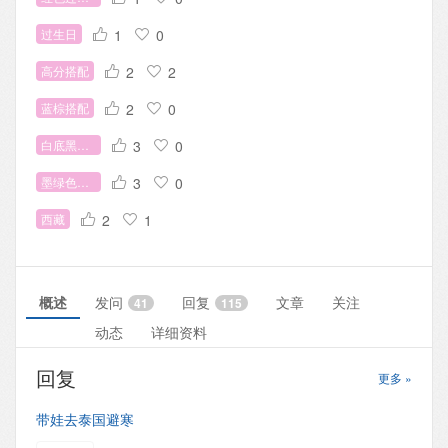
过生日
1
0
高分搭配
2
2
蓝棕搭配
2
0
白底黑点衬衫
3
0
墨绿色百褶裙
3
0
西藏
2
1
概述
发问
回复
文章
关注
41
115
动态
详细资料
回复
更多 »
带娃去泰国避寒