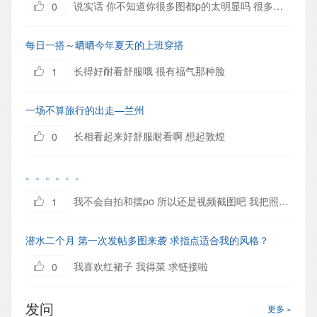
说实话 你不知道你很多图都p的太明显吗 很多地方都wai了 不过女孩子正常 哈哈
0
每日一搭～晒晒今年夏天的上班穿搭
长得好耐看舒服哦 很有福气那种脸
1
一场不算旅行的出走—兰州
长相看起来好舒服耐看啊 想起敦煌
0
。。。。。。
我不会自拍和摆po 所以还是视频截图吧 我把照片发给我妈 被我妈骂了一顿 还说不让我回家 我肯定不是亲生的 整体这样真的很大妈吗 哎 [attach]86134[/attach] [attach]86135[/attach]
1
潜水二个月 第一次发帖多图来袭 求指点适合我的风格？
我喜欢红裙子 我得菜 求链接啦
0
发问
更多 »