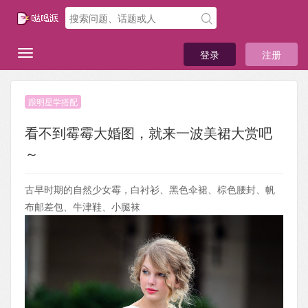
登录
注册
跟明星学搭配
看不到霉霉大婚图，就来一波美裙大赏吧
～
古早时期的自然少女霉，白衬衫、黑色伞裙、棕色腰封、帆
布邮差包、牛津鞋、小腿袜