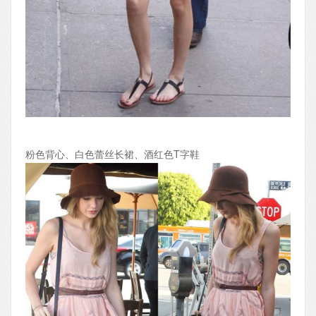
粉色背心、白色蕾丝长裙、酒红色T字鞋