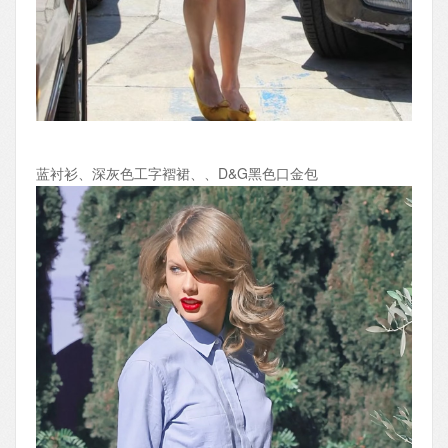
蓝衬衫、深灰色工字褶裙、、D&G黑色口金包