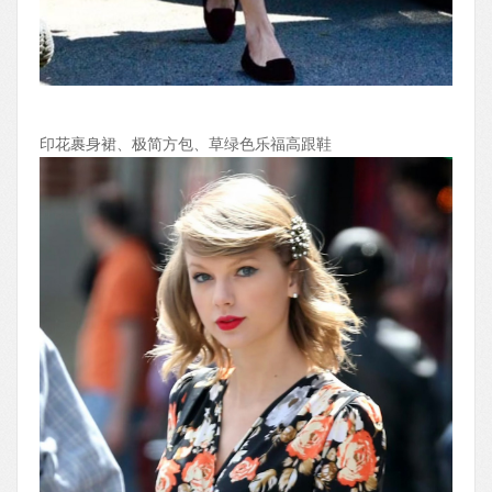
印花裹身裙、极简方包、草绿色乐福高跟鞋