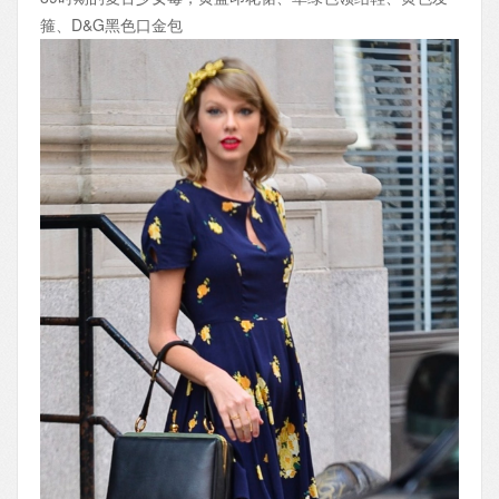
箍、D&G黑色口金包