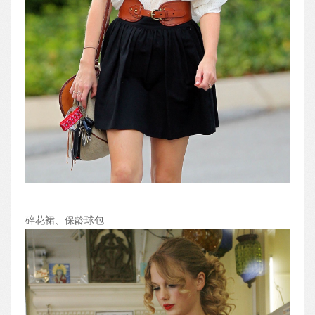
碎花裙、保龄球包