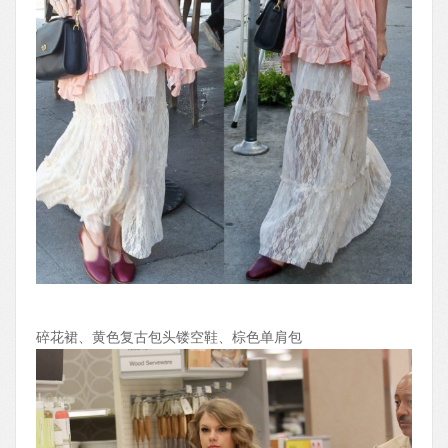
碎花裙、黄色复古包头镂空鞋、棕色单肩包