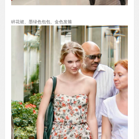
碎花裙、墨绿色包包、金色发箍