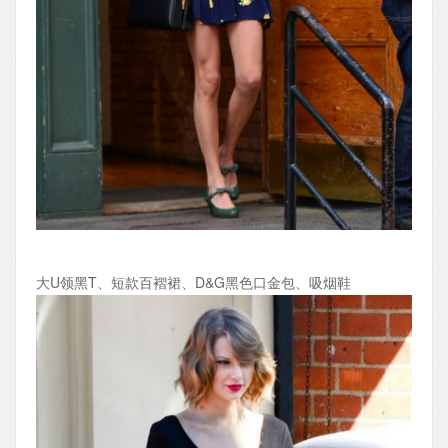
大U领黑T、短款百褶裙、D&G黑色口金包、吸烟鞋