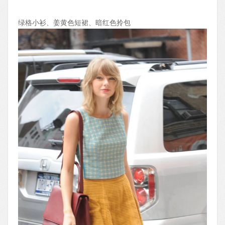
绿格小衫、姜黄色短裙、暗红色拎包