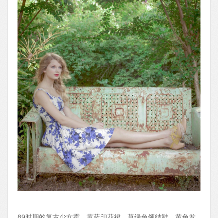
89时期的复古少女霉，黄蓝印花裙、草绿色领结鞋、黄色发