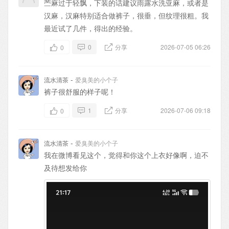
苎麻过于轻飘，下装的话建议雨露水洗亚麻，或者是
汉麻，汉麻特别适合做裤子，很垂，但纹理很粗。我
最近试了几件，得出的经验。
0
分享
2026-07-05 06:26
0
-
流水清茶
爱臭美的小个子
裤子很舒服的样子呢！
1
分享
2026-07-06 09:18
0
-
流水清茶
爱臭美的小个子
我在微博看见这个，觉得和你这个上衣好像啊，迫不
及待想发给你