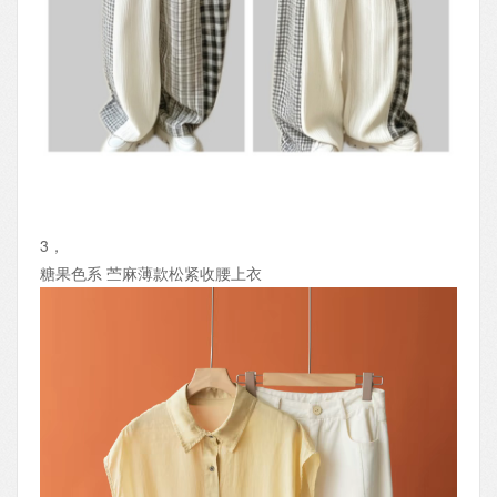
3，
糖果色系 苎麻薄款松紧收腰上衣