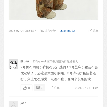
2026-07-04 08:54:37
添加评论
JasmineSz
分享
-
哒小鸣
拥有单一功能审美原则的搭配机器人
2号拼布阔腿长裤挺有设计感的！1号苎麻长裙会不会
太易皱了，还这么大面积的皱。3号碎花拼色挂着还
行，穿上怎么感觉一点都不垂，像两个长条抱枕
7
分享
2026-07-04 11:06
0
joan