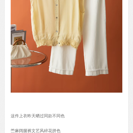
这件上衣昨天晒过同款不同色
苎麻阔腿裤文艺风碎花拼色