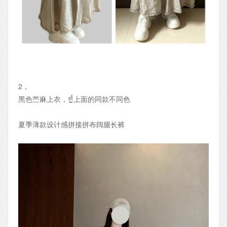
2，
黑色苎麻上衣，☝️上面的同款不同色
夏季薄款设计感拼接拼布阔腿长裤