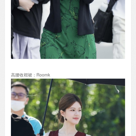
高腰收褶裙：Roomk