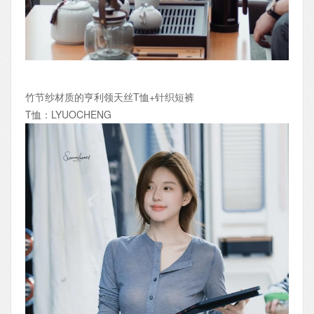
竹节纱材质的亨利领天丝T恤+针织短裤
T恤：LYUOCHENG