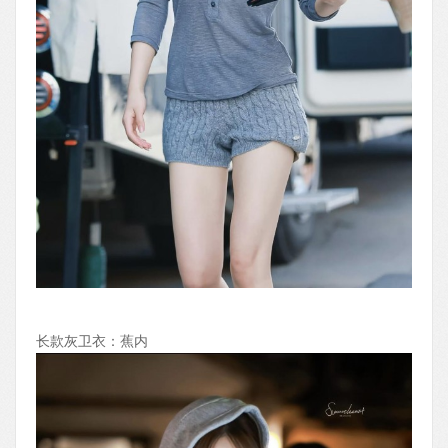
长款灰卫衣：蕉内