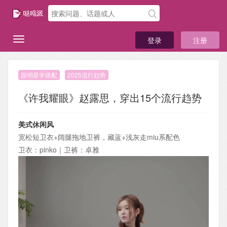
登录
注册
跟明星学搭配
2025流行趋势
《许我耀眼》赵露思，穿出15个流行趋势
美式休闲风
宽松短卫衣+阔腿拖地卫裤，藏蓝+浅灰走miu系配色
卫衣：pinko｜卫裤：卓雅