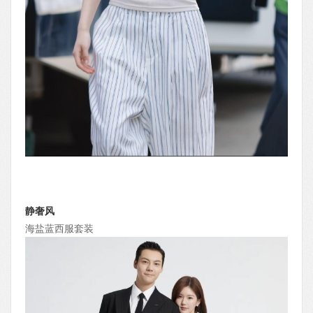
静奢风
海盐蓝西服套装