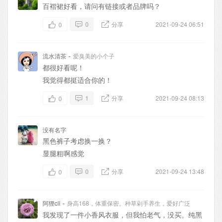
百褶裙好看，请问有链接或者品牌吗？
0
分享
2021-09-24 06:51
0
-
流水清茶
爱臭美的小个子
都很好看呢！
我觉得都挺适合你的！
1
分享
2021-09-24 08:13
0
没有名字
黑色裤子考虑换一换？
显腿粗啊感觉
0
分享
2021-09-24 13:48
0
-
阿狸cli
身高168，体重保密。种草剁手养生，爱好广泛
我发现了一件小香风衣服，但我怕老气，没买。纯黑