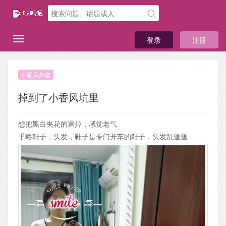
登录
注册
小香风外套
掉到了小香风坑里
想把黑白夹花的退掉，感觉老气
乎略鞋子，头发，鞋子是专门开车的鞋子，头发乱蓬蓬