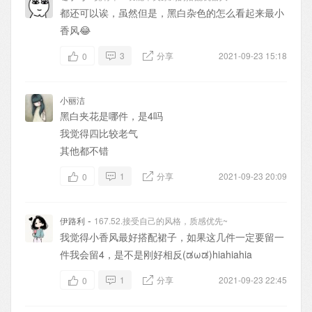
都还可以诶，虽然但是，黑白杂色的怎么看起来最小
香风😂
3
分享
2021-09-23 15:18
0
小丽洁
黑白夹花是哪件，是4吗
我觉得四比较老气
其他都不错
1
分享
2021-09-23 20:09
0
-
伊路利
167.52.接受自己的风格，质感优先~
我觉得小香风最好搭配裙子，如果这几件一定要留一
件我会留4，是不是刚好相反(ಡωಡ)hiahiahia
1
分享
2021-09-23 22:45
0