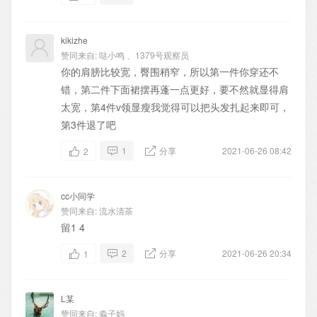
kikizhe
赞同来自:
哒小鸣
、
1379号观察员
你的肩膀比较宽，臀围稍窄，所以第一件你穿还不
错，第二件下面裙摆再蓬一点更好，要不然就显得肩
太宽，第4件v领显瘦我觉得可以把头发扎起来即可，
第3件退了吧
1
分享
2021-06-26 08:42
2
cc小同学
赞同来自:
流水清茶
留1 4
2
分享
2021-06-26 20:34
1
L某
赞同来自:
淼子妈