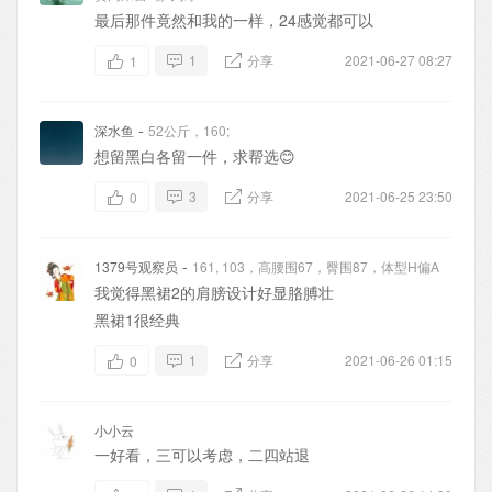
最后那件竟然和我的一样，24感觉都可以
1
分享
2021-06-27 08:27
1
-
深水鱼
52公斤，160;
想留黑白各留一件，求帮选😊
3
分享
2021-06-25 23:50
0
-
1379号观察员
161, 103，高腰围67，臀围87，体型H偏A
我觉得黑裙2的肩膀设计好显胳膊壮
黑裙1很经典
1
分享
2021-06-26 01:15
0
小小云
一好看，三可以考虑，二四站退