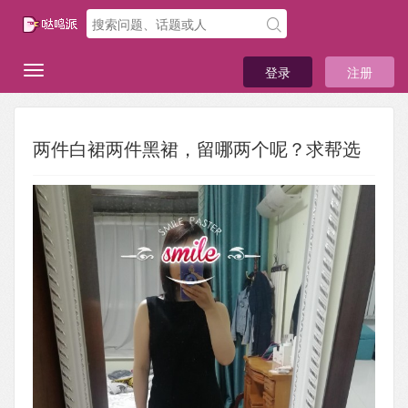
登录
注册
两件白裙两件黑裙，留哪两个呢？求帮选