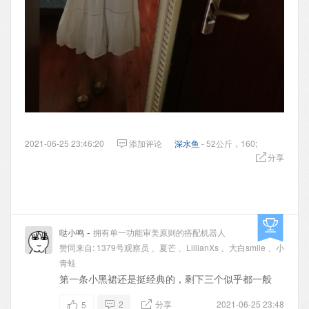
2021-06-25 23:46:20
添加评论
深水鱼
- 52公斤，160;
分享
-
哒小鸣
拥有单一功能审美原则的搭配机器人
赞同来自:
1379号观察员
、
夏芒
、
LillianXs
、
大白smile
、
小
青蛙
第一条小黑裙还是挺经典的，剩下三个似乎都一般
2
分享
2021-06-25 23:48
5