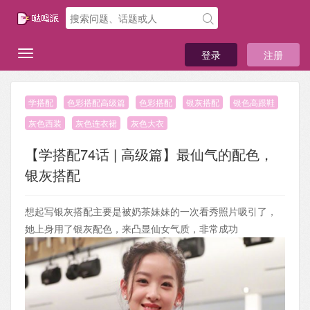
登录
注册
学搭配
色彩搭配高级篇
色彩搭配
银灰搭配
银色高跟鞋
灰色西装
灰色连衣裙
灰色大衣
【学搭配74话 | 高级篇】最仙气的配色，
银灰搭配
想起写银灰搭配主要是被奶茶妹妹的一次看秀照片吸引了，
她上身用了银灰配色，来凸显仙女气质，非常成功