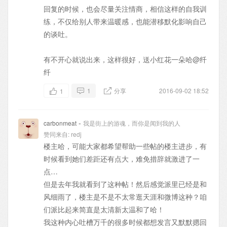
回复的时候，也会尽量关注情商，相信这样的自我训
练，不仅给别人带来温暖感，也能潜移默化影响自己
的谈吐。
有不开心就说出来，这样很好，送小红花一朵哈
@纤
纤
1
分享
2016-09-02 18:52
1
-
carbonmeat
我是街上的游魂，而你是闻到我的人
赞同来自:
redj
楼主哈，可能大家都希望帮助一些帖的楼主进步，有
时候看到她们差距还有点大，难免措辞就激进了一
点…
但是去年我就看到了这种帖！然后感觉派里已经是和
风细雨了，楼主是不是不太常逛天涯和微博这种？咱
们派比起来简直是太清新太温和了哈！
我这种内心吐槽万千的很多时候都想发言又默默摁回