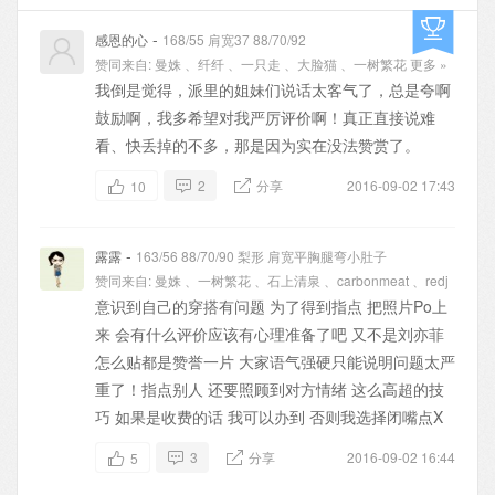
-
感恩的心
168/55 肩宽37 88/70/92
赞同来自:
曼姝
、
纤纤
、
一只走
、
大脸猫
、
一树繁花
更多 »
我倒是觉得，派里的姐妹们说话太客气了，总是夸啊
鼓励啊，我多希望对我严厉评价啊！真正直接说难
看、快丢掉的不多，那是因为实在没法赞赏了。
2
分享
2016-09-02 17:43
10
-
露露
163/56 88/70/90 梨形 肩宽平胸腿弯小肚子
赞同来自:
曼姝
、
一树繁花
、
石上清泉
、
carbonmeat
、
redj
意识到自己的穿搭有问题 为了得到指点 把照片Po上
来 会有什么评价应该有心理准备了吧 又不是刘亦菲
怎么贴都是赞誉一片 大家语气强硬只能说明问题太严
重了！指点别人 还要照顾到对方情绪 这么高超的技
巧 如果是收费的话 我可以办到 否则我选择闭嘴点X
3
分享
2016-09-02 16:44
5