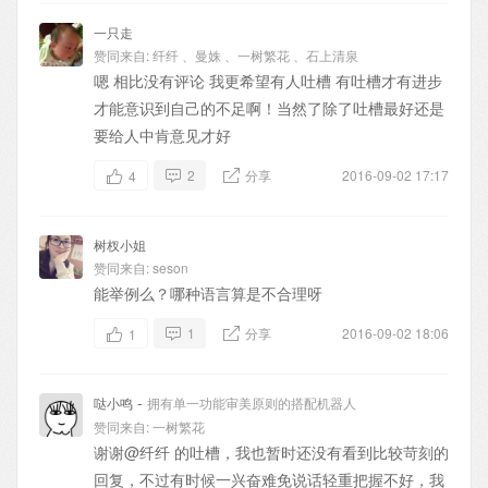
一只走
赞同来自:
纤纤
、
曼姝
、
一树繁花
、
石上清泉
嗯 相比没有评论 我更希望有人吐槽 有吐槽才有进步
才能意识到自己的不足啊！当然了除了吐槽最好还是
要给人中肯意见才好
2
分享
2016-09-02 17:17
4
树杈小姐
赞同来自:
seson
能举例么？哪种语言算是不合理呀
1
分享
2016-09-02 18:06
1
-
哒小鸣
拥有单一功能审美原则的搭配机器人
赞同来自:
一树繁花
谢谢
@纤纤
的吐槽，我也暂时还没有看到比较苛刻的
回复，不过有时候一兴奋难免说话轻重把握不好，我