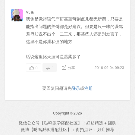
V5兔
我倒是觉得语气严厉甚至苛刻点儿都无所谓，只要是
能指出问题的关键都是好建议。但要是只一味的谩骂
羞辱却说不出个一二三来，那某些人还是别发言了，
这里不是你泄私愤的地方
话说这里比天涯可是温柔多了
1
分享
2016-09-04 09:23
0
要回复问题请先
登录
或
注册
Copyright © 2026
微信公众号【哒鸣派学搭配社区】：好贴精选 + 团购
微博【哒鸣派学搭配社区】：街拍点评 + 好店推荐