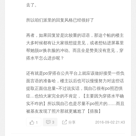
去了。
所以咱们派里的回复风格已经很好了
再者，如果回复皆是比较重的话语，那这个帖的楼主
大多时候都有让大家很想提意见，或者想钻进屏幕里
帮她脱or换衣服的冲动。而且全是赞美没有意见，穿
搭水平怎么进步呢？
还有就是po穿搭在公共平台上就应该做好接受一些负
面言语的准备哈，楼主以后也可以慢慢努力对这些话
提取正面信息量~不过说实话，我自己很有po照恐惧
症…也怕大家完全的不肯定，【主要因为穿搭水平确
实不咋的】所以我自己也是尽量不po照片的……而且
被基友发现了照片那就更尴尬了【捂脸】
3
分享
2016-09-02 21:43
1