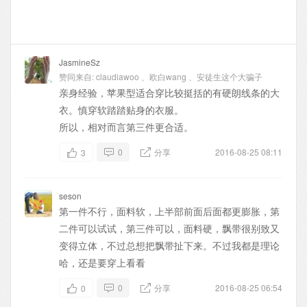
JasmineSz
赞同来自:
claudiawoo
、
欧白wang
、
安徒生这个大骗子
亲身经验，苹果型适合穿比较挺括的有硬朗线条的大
衣。慎穿软踏踏贴身的衣服。
所以，相对而言第三件更合适。
0
分享
2016-08-25 08:11
3
seson
第一件不行，面料软，上半部前面后面都更膨胀，第
二件可以试试，第三件可以，面料硬，飘带很别致又
变得立体，不过总想把飘带扯下来。不过我都是理论
哈，还是要穿上看看
0
分享
2016-08-25 06:54
0